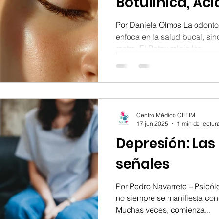
Botulínica, Ác
y Sculptra
Por Daniela Olmos La odonto
enfoca en la salud bucal, sin
rostro. El Botox relaja los...
Centro Médico CETIM
17 jun 2025
1 min de lectur
Depresión: Las
señales
Por Pedro Navarrete – Psicó
no siempre se manifiesta con 
Muchas veces, comienza...