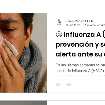
Centro Médico CETIM
15 dic 2025
1 min de lectur
🤧 Influenza A 
prevención y s
alerta ante su
el hemisferio 
En las últimas semanas se h
casos de Influenza A (H3N2) e
especialmente en países de 
Debido a la alta movilidad in
pueden llegar a circular en otr
prevención y la detección temprana son fun
¿Qué es la Influenza A (H3N2
una cepa de gripe conocida 