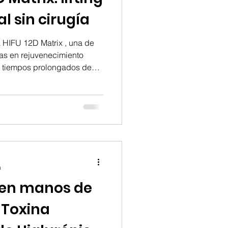
al sin cirugía
 HIFU 12D Matrix , una de
as en rejuvenecimiento
 ni tiempos prolongados de
nto está diseñado para
ibles, naturales y seguros.
U 12D Matrix utiliza
a intensidad , actuando en
 piel. Esto estimula la
no y elastina , logrando u
a
l en manos de
 Toxina