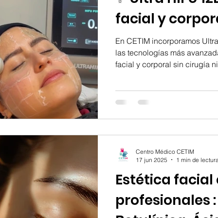
facial y corpor
En CETIM incorporamos Ultra
las tecnologías más avanzad
facial y corporal sin cirugía
recuperación . Este tratamie
quienes buscan resultados vis
🔬 ¿Cómo funciona? Ultra HIF
ultrasonido focalizado de alt
diferentes profundidades de la
producción natural de coláge
Centro Médico CETIM
17 jun 2025
1 min de lectur
Estética facia
profesionales :