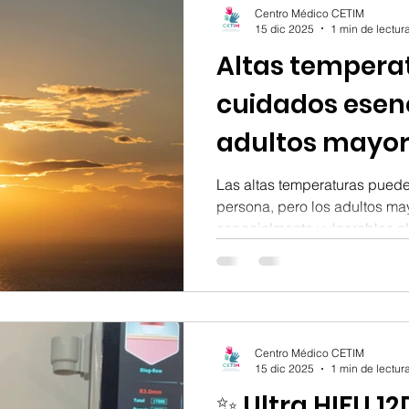
Centro Médico CETIM
intensos y mayor riesgo
15 dic 2025
1 min de lectur
Altas tempera
cuidados esen
adultos mayor
Las altas temperaturas puede
persona, pero los adultos mayor
especialmente vulnerables al
regular la temperatura corpor
fundamental tomar medidas pr
golpes de calor, deshidratac
salud. 👵🧒 Hidratación const
adultos mayores , es importan
Centro Médico CETIM
regular, aunque no manifieste
15 dic 2025
1 min de lectur
✨ Ultra HIFU 12D