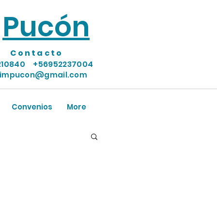
Pucón
Contacto
210840
+56952237004
timpucon@gmail.com
Convenios
More