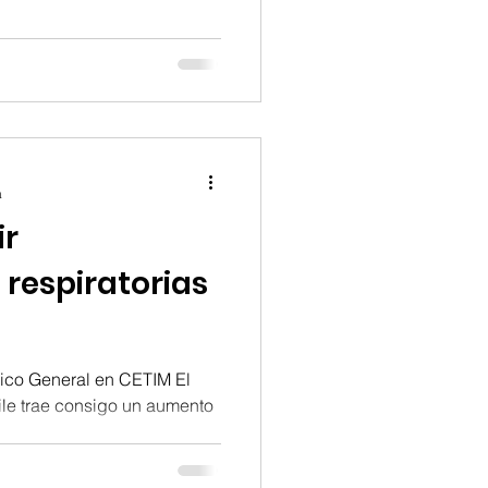
a
ir
respiratorias
dico General en CETIM El
ile trae consigo un aumento