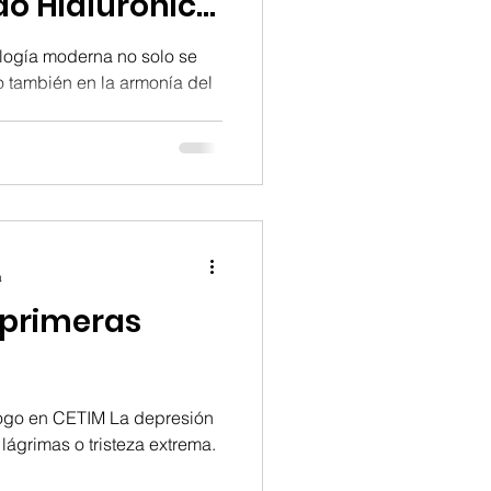
ido Hialurónico
logía moderna no solo se
o también en la armonía del
a
 primeras
logo en CETIM La depresión
lágrimas o tristeza extrema.