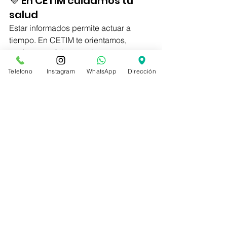
💜 En CETIM cuidamos tu 
salud
Estar informados permite actuar a 
tiempo. En CETIM te orientamos, 
evaluamos síntomas y te 
acompañamos en la prevención y 
Telefono
Instagram
WhatsApp
Dirección
cuidado de tu salud y la de tu familia.
Ver todo
Entradas recientes