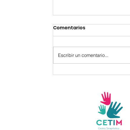
Comentarios
Escribir un comentario...
🤧 Influenza A (H3N2):
prevención y señales de
alerta ante su
circulación en el
hemisferio norte