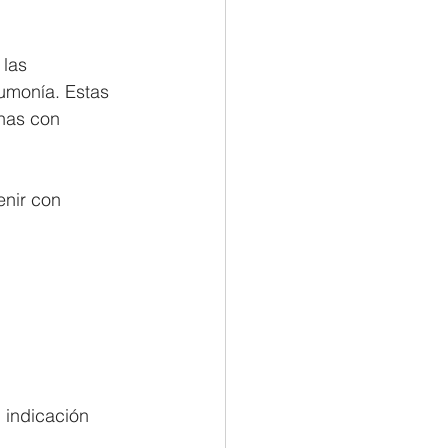
las 
eumonía. Estas 
nas con 
nir con 
 indicación 