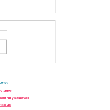
tra HIFU 12D Matrix:
ing facial y corporal
cirugía
ACTO
ctanos
entral y Reservas
1 08 40