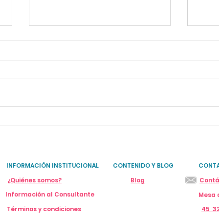
Altas temperaturas:
✨ Ul
cuidados esenciales
lift
para adultos mayores y
sin 
niños
INFORMACIÓN INSTITUCIONAL
CONTENIDO Y BLOG
CONT
¿Quiénes somos?
Blog
Contá
Información al Consultante
Mesa c
Términos y condiciones
45 32