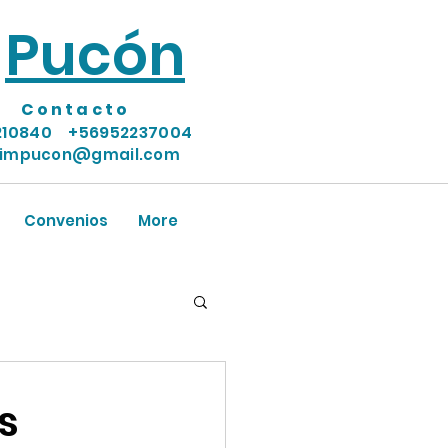
Pucón
Contacto
210840
+56952237004
timpucon@gmail.com
Convenios
More
s